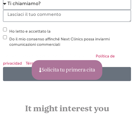
Ho letto e accettato la
politica sulla privacy
Do il mio consenso affinché Next Clinics possa inviarmi
comunicazioni commerciali
Este sitio está protegido por reCAPTCHA y Google
Política de
privacidad
y
Términos de servicio
.
Solicita tu primera cita
Inviare
It might interest you